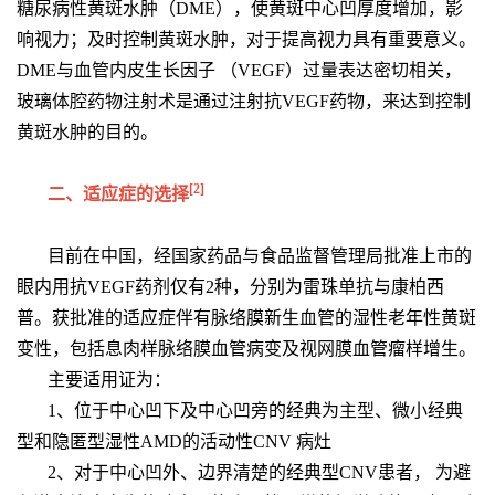
糖尿病性黄斑水肿（DME），使黄斑中心凹厚度增加，影
响视力；及时控制黄斑水肿，对于提高视力具有重要意义。
DME与血管内皮生长因子 （VEGF）过量表达密切相关，
玻璃体腔药物注射术是通过注射抗VEGF药物，来达到控制
黄斑水肿的目的。
[2]
二、适应症的选择
目前在中国，经国家药品与食品监督管理局批准上市的
眼内用抗VEGF药剂仅有2种，分别为雷珠单抗与康柏西
普。获批准的适应症伴有脉络膜新生血管的湿性老年性黄斑
变性，包括息肉样脉络膜血管病变及视网膜血管瘤样增生。
主要适用证为：
1、位于中心凹下及中心凹旁的经典为主型、微小经典
型和隐匿型湿性AMD的活动性CNV 病灶
2、对于中心凹外、边界清楚的经典型CNV患者， 为避