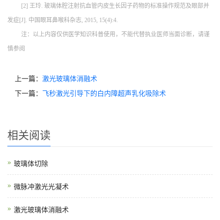
[2] 王玲. 玻璃体腔注射抗血管内皮生长因子药物的标准操作规范及眼部并
发症[J]. 中国眼耳鼻喉科杂志, 2015, 15(4):4.
注：以上内容仅供医学知识科普使用，不能代替执业医师当面诊断，请谨
慎参阅
上一篇：
激光玻璃体消融术
下一篇：
飞秒激光引导下的白内障超声乳化吸除术
相关阅读
玻璃体切除
微脉冲激光光凝术
激光玻璃体消融术