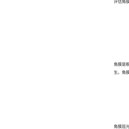
评估角
角膜是眼
生。角
角膜屈