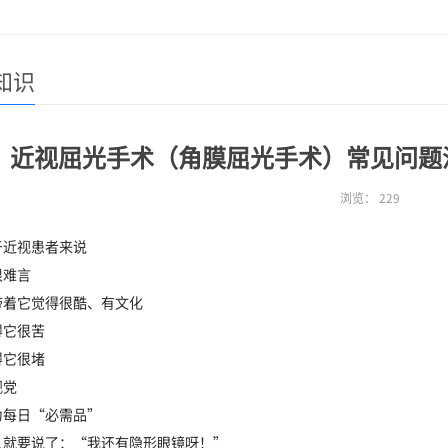
知识
近视屈光手术（角膜屈光手术）常见问题
浏览：
229
于近视患者来说
恨难言
带着它觉得很酷、有文化
得它很苦
得它很堵
视党
为每日“必需品”
人就要说了：“我还有隐形眼镜呀！”