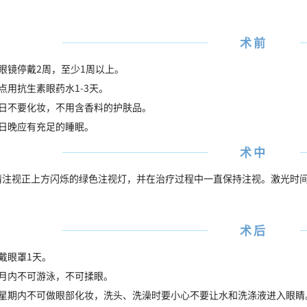
术前
眼镜停戴2周，至少1周以上。
点用抗生素眼药水1-3天。
术日不要化妆，不用含香料的护肤品。
前日晚应有充足的睡眠。
术中
睛注视正上方闪烁的绿色注视灯，并在治疗过程中一直保持注视。激光时间
术后
戴眼罩1天。
个月内不可游泳，不可揉眼。
个星期内不可做眼部化妆，洗头、洗澡时要小心不要让水和洗涤液进入眼睛