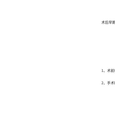
术后早
1、术
2、手