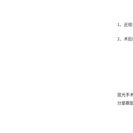
1、近
2、术
屈光手
分是眼