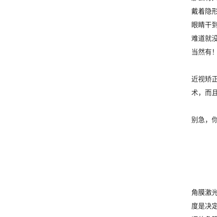
戴着隐
眼睛干
难道就
当然有
近视矫
术，而
别急，
角膜激
度是决