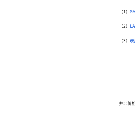
（1）
S
（2）
L
（3）
表
并非价