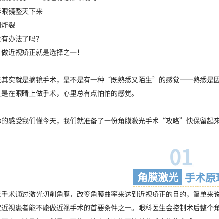
形眼镜整天下来
到炸裂
没有办法了吗？
！做近视矫正就是选择之一！
正其实就是摘镜手术，是不是有一种“既熟悉又陌生”的感觉——熟悉是
且是在眼睛上做手术，心里总有点怕怕的感觉。
你的感受我们懂今天，我们就准备了一份角膜激光手术“攻略”快保留起
01
角膜激光
手术原
光手术通过激光切削角膜，改变角膜曲率来达到近视矫正的目的，简单来
定近视患者能不能做近视手术的首要条件之一。眼科医生会控制术后整个角