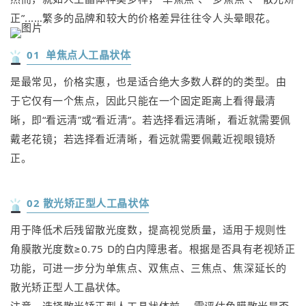
正”...…繁多的品牌和较大的价格差异往往令人头晕眼花。
01 单焦点人工晶状体
是最常见，价格实惠，也是适合绝大多数人群的的类型。由
于它仅有一个焦点，因此只能在一个固定距离上看得最清
晰，即“看远清”或“看近清”。若选择看远清晰，看近就需要佩
戴老花镜；若选择看近清晰，看远就需要佩戴近视眼镜矫
正。
02 散光矫正型人工晶状体
用于降低术后残留散光度数，提高视觉质量，适用于规则性
角膜散光度数≥0.75 D的白内障患者。根据是否具有老视矫正
功能，可进一步分为单焦点、双焦点、三焦点、焦深延长的
散光矫正型人工晶状体。
注意，选择散光矫正型人工晶状体前， 需评估角膜散光是否