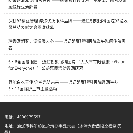
属送绿豆汤解暑
深耕9S精益管理 淬炼优质眼科品牌 ——通辽朝聚眼科医院9S验收
暨总结表彰大会圆满落幕
粽香满朝聚，温情暖人心 ——通辽朝聚眼科医院端午慰问住院患
者
6·6全国爱眼日｜通辽朝聚眼科医院 “人人享有眼健康（Vision
for Everyone）” 公益惠民活动圆满落幕
赋能白衣天使 守护光明未来 ——通辽朝聚眼科医院圆满举办
5·12国际护士节主题活动
电话：4006929697
地址：通辽市科尔沁区永清办事处六委（永清大街西段原检察院
楼）