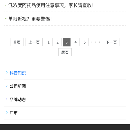
低浓度阿托品使用注意事项，家长请查收！
单眼近视？更要警惕！
···
首页
上一页
1
2
3
4
5
下一页
尾页
科普知识
公司新闻
品牌动态
广审