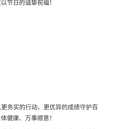
致以节日的诚挚祝福！
以更务实的行动、更优异的成绩守护百
身体健康、万事顺意！
情满满、暖意融融，活动尾声，全体领