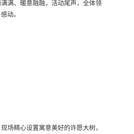
日感动。
。现场精心设置寓意美好的许愿大树，
意生活甜蜜圆满、工作顺遂无忧、未来