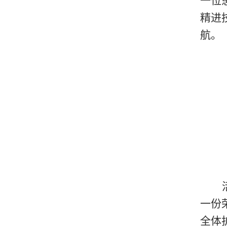
一位
精进
航。
一份
全体