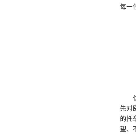
每一
先对
的托
望、